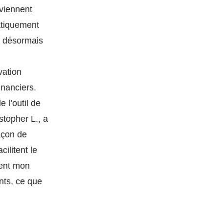
rviennent
matiquement
st désormais
vation
inanciers.
 l’outil de
stopher L., a
façon de
ilitent le
ment mon
nts, ce que