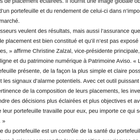
s de placement éclairées. Il fournit une image globale ob
 d’un portefeuille et du rendement de celui-ci dans n’impo
 marché.
isseurs veulent des résultats, mais aussi l’assurance que
 de placement est bien constitué et qu’il n’est pas exposé
les, » affirme Christine Zalzal, vice-présidente principale
ligne et du patrimoine numérique à Patrimoine Aviso. « L
feuille présente, de la façon la plus simple et claire poss
et les signaux d’alarme potentiels. Avec cet outil puissant
ertinence de la composition de leurs placements, les inv
dre des décisions plus éclairées et plus objectives et avo
e leur portefeuille travaille pour eux, peu importe ce qui 
. »
te du portefeuille est un contrôle de la santé du portefeuil