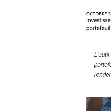
OCTOBRE 3
Investisse
portefeui
L’outi
portef
rende