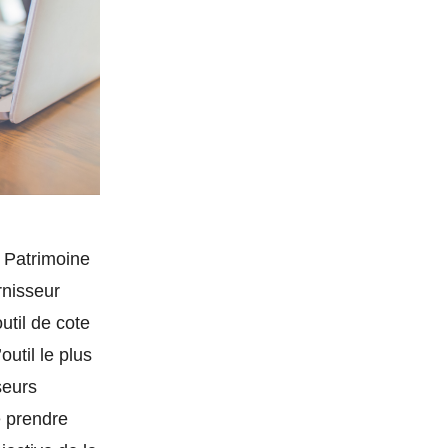
e Patrimoine
rnisseur
util de cote
outil le plus
seurs
e prendre