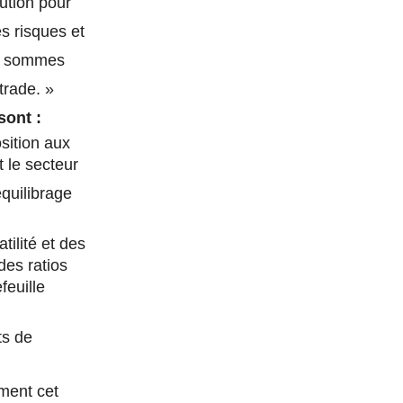
ution pour
es risques et
ous sommes
trade. »
sont :
osition aux
t le secteur
quilibrage
ilité et des
des ratios
feuille
ts de
ement cet