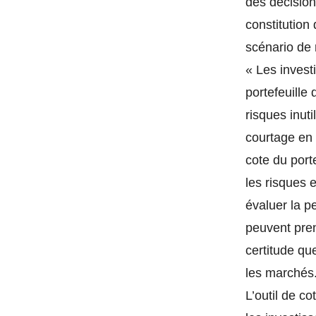
des décision
constitution
scénario de
« Les invest
portefeuille
risques inuti
courtage en 
cote du porte
les risques 
évaluer la p
peuvent pren
certitude qu
les marchés
L’outil de co