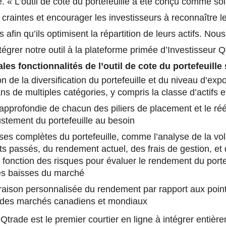
 « L’outil de cote du portefeuille a été conçu comme sol
 craintes et encourager les investisseurs à reconnaître l
s afin qu’ils optimisent la répartition de leurs actifs. N
tégrer notre outil à la plateforme primée d’Investisseur Q
les fonctionnalités de l’outil de cote du portefeuille 
on de la diversification du portefeuille et du niveau d’exp
ns de multiples catégories, y compris la classe d’actifs e
approfondie de chacun des piliers de placement et le réé
ustement du portefeuille au besoin
es complètes du portefeuille, comme l’analyse de la volat
 passés, du rendement actuel, des frais de gestion, et 
 fonction des risques pour évaluer le rendement du porte
es baisses du marché
aison personnalisée du rendement par rapport aux poin
 des marchés canadiens et mondiaux
 Qtrade est le premier courtier en ligne à intégrer entièr