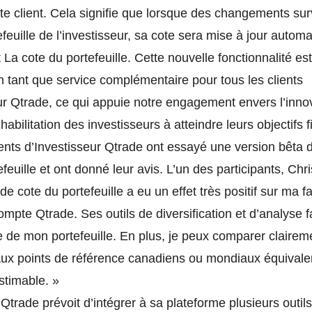
site client. Cela signifie que lorsque des changements su
efeuille de l’investisseur, sa cote sera mise à jour auto
t La cote du portefeuille. Cette nouvelle fonctionnalité e
n tant que service complémentaire pour tous les clients
ur Qtrade, ce qui appuie notre engagement envers l’inno
’habilitation des investisseurs à atteindre leurs objectifs f
ients d’Investisseur Qtrade ont essayé une version bêta de
feuille et ont donné leur avis. L’un des participants, Chri
il de cote du portefeuille a eu un effet très positif sur ma 
mpte Qtrade. Ses outils de diversification et d’analyse fac
e de mon portefeuille. En plus, je peux comparer claire
ux points de référence canadiens ou mondiaux équivale
estimable. »
 Qtrade prévoit d’intégrer à sa plateforme plusieurs outils