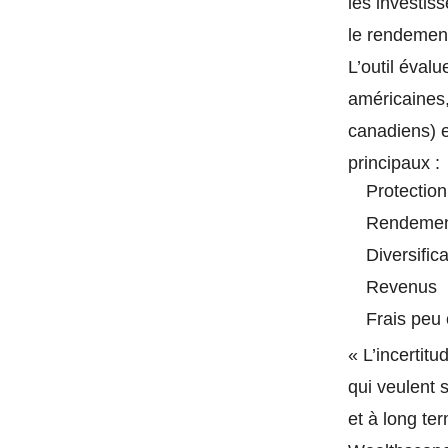
les investis
le rendement
L’outil éval
américaines
canadiens) e
principaux :
Protection
Rendeme
Diversifica
Revenus
Frais peu
« L’incertitu
qui veulent s
et à long te