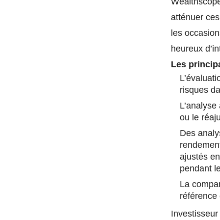
Wealthscope.
atténuer ces
les occasion
heureux d’in
Les principa
L’évaluati
risques da
L’analyse 
ou le réaj
Des analys
rendements
ajustés en
pendant l
La compar
référence
Investisseur