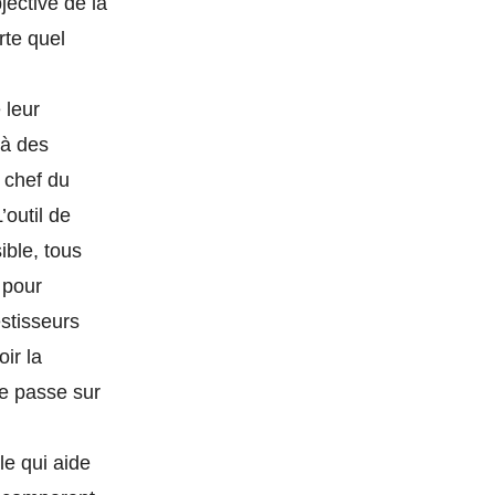
jective de la
rte quel
 leur
 à des
, chef du
’outil de
ible, tous
 pour
estisseurs
ir la
se passe sur
le qui aide