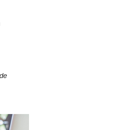
u
 de