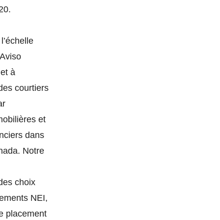
20.
l’échelle
 Aviso
et à
des courtiers
ar
obilières et
anciers dans
anada. Notre
des choix
acements NEI,
de placement