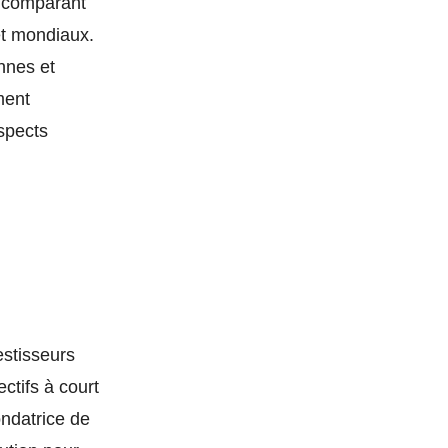
n comparant
et mondiaux.
ennes et
ment
aspects
estisseurs
ectifs à court
ondatrice de