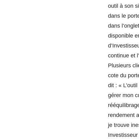
outil à son 
dans le port
dans l’ongle
disponible e
d’Investisse
continue et l
Plusieurs cl
cote du porte
dit : « L’out
gérer mon co
rééquilibrag
rendement a
je trouve in
Investisseur