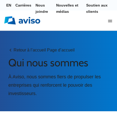
EN
Carrières
Nous
Nouvelles et
Soutien aux
joindre
médias
clients
Retour à l’accueil Page d’accueil
Qui nous sommes
À Aviso, nous sommes fiers de propulser les
entreprises qui renforcent le pouvoir des
investisseurs.