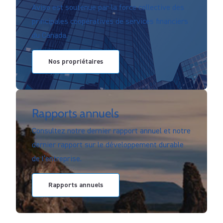
Aviso est soutenue par la force collective des
principales coopératives de services financiers
du Canada.
Nos propriétaires
Rapports annuels
Consultez notre dernier rapport annuel et notre
dernier rapport sur le développement durable
de l’entreprise.
Rapports annuels