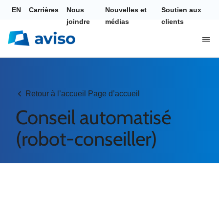
EN
Carrières
Nous
Nouvelles et
Soutien aux
joindre
médias
clients
Retour à l’accueil Page d’accueil
Conseil automatisé
(robot-conseiller)