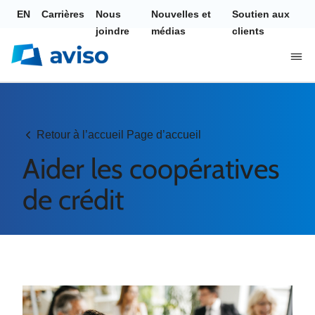
EN
Carrières
Nous
Nouvelles et
Soutien aux
joindre
médias
clients
Retour à l’accueil Page d’accueil
Aider les coopératives
de crédit